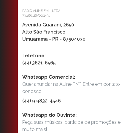
RADIO ALINE FM - LTDA
79.465.126/0001-91
Avenida Guarani, 2650
Alto São Francisco
Umuarama - PR - 87504030
Telefone:
(44) 3621-6565
Whatsapp Comercial:
Quer anunciar na ALine FM? Entre em contato
conosco!
(44) 9 9832-4546
Whatsapp do Ouvinte:
Peça suas músicas, participe de promoções e
muito mais!