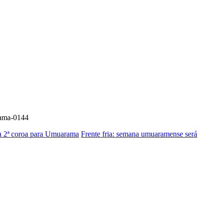
rama-0144
ela 2ª coroa para Umuarama
Frente fria: semana umuaramense será