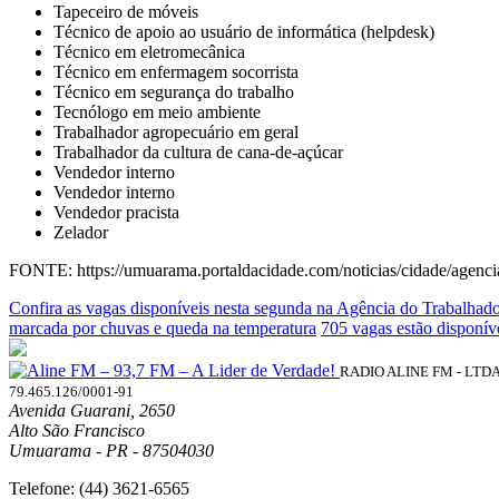
Tapeceiro de móveis
Técnico de apoio ao usuário de informática (helpdesk)
Técnico em eletromecânica
Técnico em enfermagem socorrista
Técnico em segurança do trabalho
Tecnólogo em meio ambiente
Trabalhador agropecuário em geral
Trabalhador da cultura de cana-de-açúcar
Vendedor interno
Vendedor interno
Vendedor pracista
Zelador
FONTE: https://umuarama.portaldacidade.com/noticias/cidade/agen
Confira as vagas disponíveis nesta segunda na Agência do Trabalha
marcada por chuvas e queda na temperatura
705 vagas estão disponí
RADIO ALINE FM - LTD
79.465.126/0001-91
Avenida Guarani, 2650
Alto São Francisco
Umuarama - PR - 87504030
Telefone:
(44) 3621-6565