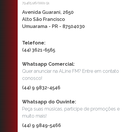
79.465.126/0001-91
Avenida Guarani, 2650
Alto São Francisco
Umuarama - PR - 87504030
Telefone:
(44) 3621-6565
Whatsapp Comercial:
Quer anunciar na ALine FM? Entre em contato
conosco!
(44) 9 9832-4546
Whatsapp do Ouvinte:
Peça suas músicas, participe de promoções e
muito mais!
(44) 9 9849-5466