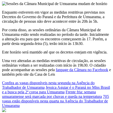
Enquanto estiverem em vigor as medidas restritivas previstas nos
Decretos do Governo do Paraná e da Prefeitura de Umuarama, a
circulação de pessoas não deve acontecer entre às 20h às 5h.
Por conta disso, as sessões ordinárias da Câmara Municipal de
Umuarama estão sendo realizadas no período da tarde. Inicialmente
a alteração era para que os encontros começassem às 17. Porém, a
partir desta segunda-feira (5), terão início às 13h30.
Este horário será mantido até que os decretos estejam em vigência.
Uma vez alteradas as medidas restritivas de circulação, as sessões
ordinárias voltam a ser realizadas com início às 19h30. O cidadão
pode acompanhar as sessões pela
fanpage da Câmara no Facebook
e
também pelo site da Casa de Leis
Confira as vagas disponíveis nesta segunda na Agência do
Trabalhador de Umuarama
Jessica Aguiar é o Paraná no Miss Brasil
e a busca pela 2ª coroa para Umuarama
Frente fria: semana
umuaramense será marcada por chuvas e queda na temperatura
705
vagas estão disponíveis nesta quarta na Agência do Trabalhador de
Umuarama