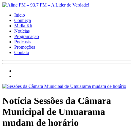
Início
Conheça
Mídia Kit
Notícias
Programação
Podcasts
Promoções
Contato
Notícia
Sessões da Câmara
Municipal de Umuarama
mudam de horário