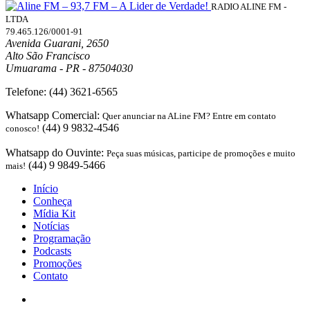
RADIO ALINE FM -
LTDA
79.465.126/0001-91
Avenida Guarani, 2650
Alto São Francisco
Umuarama - PR - 87504030
Telefone:
(44) 3621-6565
Whatsapp Comercial:
Quer anunciar na ALine FM? Entre em contato
(44) 9 9832-4546
conosco!
Whatsapp do Ouvinte:
Peça suas músicas, participe de promoções e muito
(44) 9 9849-5466
mais!
Início
Conheça
Mídia Kit
Notícias
Programação
Podcasts
Promoções
Contato