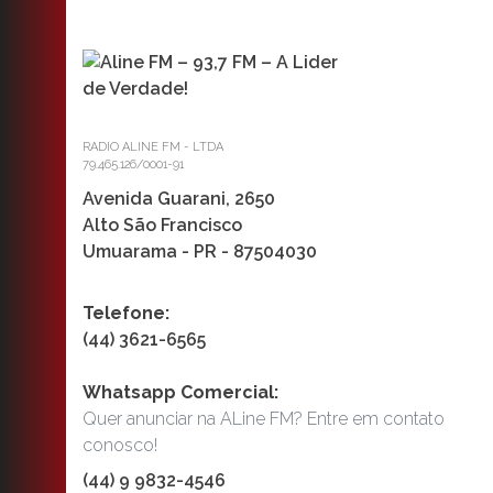
RADIO ALINE FM - LTDA
79.465.126/0001-91
Avenida Guarani, 2650
Alto São Francisco
Umuarama - PR - 87504030
Telefone:
(44) 3621-6565
Whatsapp Comercial:
Quer anunciar na ALine FM? Entre em contato
conosco!
(44) 9 9832-4546