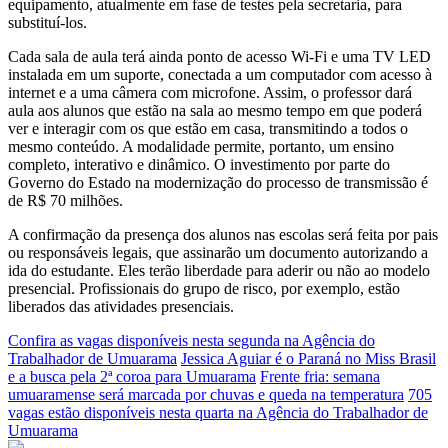
equipamento, atualmente em fase de testes pela secretaria, para
substituí-los.
Cada sala de aula terá ainda ponto de acesso Wi-Fi e uma TV LED
instalada em um suporte, conectada a um computador com acesso à
internet e a uma câmera com microfone. Assim, o professor dará
aula aos alunos que estão na sala ao mesmo tempo em que poderá
ver e interagir com os que estão em casa, transmitindo a todos o
mesmo conteúdo. A modalidade permite, portanto, um ensino
completo, interativo e dinâmico. O investimento por parte do
Governo do Estado na modernização do processo de transmissão é
de R$ 70 milhões.
A confirmação da presença dos alunos nas escolas será feita por pais
ou responsáveis legais, que assinarão um documento autorizando a
ida do estudante. Eles terão liberdade para aderir ou não ao modelo
presencial. Profissionais do grupo de risco, por exemplo, estão
liberados das atividades presenciais.
Confira as vagas disponíveis nesta segunda na Agência do
Trabalhador de Umuarama
Jessica Aguiar é o Paraná no Miss Brasil
e a busca pela 2ª coroa para Umuarama
Frente fria: semana
umuaramense será marcada por chuvas e queda na temperatura
705
vagas estão disponíveis nesta quarta na Agência do Trabalhador de
Umuarama