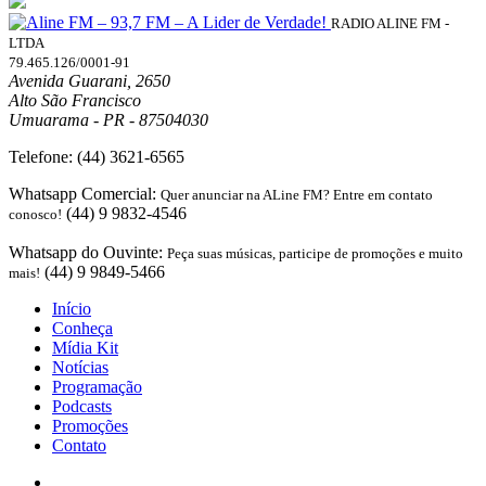
RADIO ALINE FM -
LTDA
79.465.126/0001-91
Avenida Guarani, 2650
Alto São Francisco
Umuarama - PR - 87504030
Telefone:
(44) 3621-6565
Whatsapp Comercial:
Quer anunciar na ALine FM? Entre em contato
(44) 9 9832-4546
conosco!
Whatsapp do Ouvinte:
Peça suas músicas, participe de promoções e muito
(44) 9 9849-5466
mais!
Início
Conheça
Mídia Kit
Notícias
Programação
Podcasts
Promoções
Contato