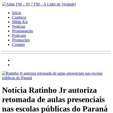
Início
Conheça
Mídia Kit
Notícias
Programação
Podcasts
Promoções
Contato
Notícia
Ratinho Jr autoriza
retomada de aulas presenciais
nas escolas públicas do Paraná