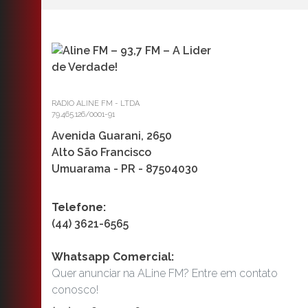
RADIO ALINE FM - LTDA
79.465.126/0001-91
Avenida Guarani, 2650
Alto São Francisco
Umuarama - PR - 87504030
Telefone:
(44) 3621-6565
Whatsapp Comercial:
Quer anunciar na ALine FM? Entre em contato
conosco!