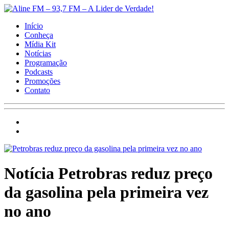
Início
Conheça
Mídia Kit
Notícias
Programação
Podcasts
Promoções
Contato
Notícia
Petrobras reduz preço
da gasolina pela primeira vez
no ano