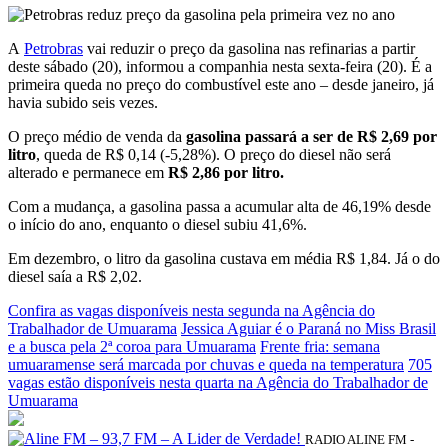
A
Petrobras
vai reduzir o preço da gasolina nas refinarias a partir
deste sábado (20), informou a companhia nesta sexta-feira (20). É a
primeira queda no preço do combustível este ano – desde janeiro, já
havia subido seis vezes.
O preço médio de venda da
gasolina passará a ser de R$ 2,69 por
litro
, queda de R$ 0,14 (-5,28%). O preço do diesel não será
alterado e permanece em
R$ 2,86 por litro.
Com a mudança, a gasolina passa a acumular alta de 46,19% desde
o início do ano, enquanto o diesel subiu 41,6%.
Em dezembro, o litro da gasolina custava em média R$ 1,84. Já o do
diesel saía a R$ 2,02.
Confira as vagas disponíveis nesta segunda na Agência do
Trabalhador de Umuarama
Jessica Aguiar é o Paraná no Miss Brasil
e a busca pela 2ª coroa para Umuarama
Frente fria: semana
umuaramense será marcada por chuvas e queda na temperatura
705
vagas estão disponíveis nesta quarta na Agência do Trabalhador de
Umuarama
RADIO ALINE FM -