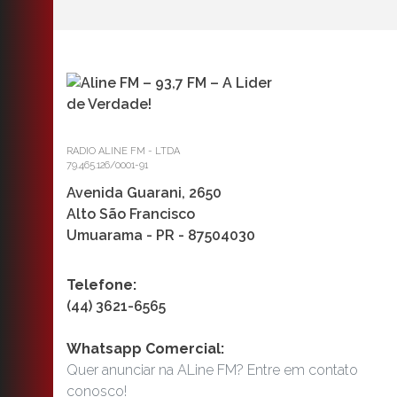
RADIO ALINE FM - LTDA
79.465.126/0001-91
Avenida Guarani, 2650
Alto São Francisco
Umuarama - PR - 87504030
Telefone:
(44) 3621-6565
Whatsapp Comercial:
Quer anunciar na ALine FM? Entre em contato
conosco!