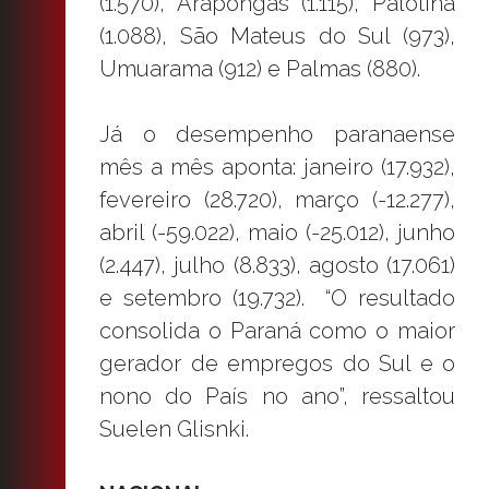
(1.570), Arapongas (1.115), Palotina
(1.088), São Mateus do Sul (973),
Umuarama (912) e Palmas (880).
Já o desempenho paranaense
mês a mês aponta: janeiro (17.932),
fevereiro (28.720), março (-12.277),
abril (-59.022), maio (-25.012), junho
(2.447), julho (8.833), agosto (17.061)
e setembro (19.732). “O resultado
consolida o Paraná como o maior
gerador de empregos do Sul e o
nono do País no ano”, ressaltou
Suelen Glisnki.