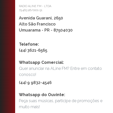
RADIO ALINE FM - LTDA
79.465.126/0001-91
Avenida Guarani, 2650
Alto São Francisco
Umuarama - PR - 87504030
Telefone:
(44) 3621-6565
Whatsapp Comercial:
Quer anunciar na ALine FM? Entre em contato
conosco!
(44) 9 9832-4546
Whatsapp do Ouvinte:
Peça suas músicas, participe de promoções e
muito mais!