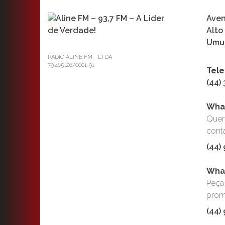
Aven
Alto
Umua
RADIO ALINE FM - LTDA
79.465.126/0001-91
Tele
(44)
Wha
Quer
cont
(44)
What
Peça 
prom
(44)