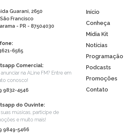
ida Guarani, 2650
Início
 São Francisco
Conheça
rama - PR - 87504030
Mídia Kit
fone:
Notícias
 3621-6565
Programação
tsapp Comercial:
Podcasts
 anunciar na ALine FM? Entre em
Promoções
ato conosco!
Contato
 9 9832-4546
sapp do Ouvinte:
suas músicas, participe de
oções e muito mais!
 9 9849-5466