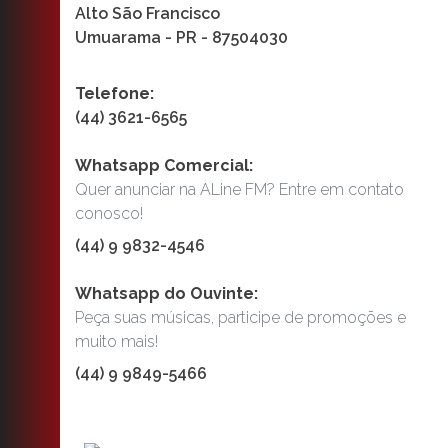
Alto São Francisco
Umuarama - PR - 87504030
Telefone:
(44) 3621-6565
Whatsapp Comercial:
Quer anunciar na ALine FM? Entre em contato
conosco!
(44) 9 9832-4546
Whatsapp do Ouvinte:
Peça suas músicas, participe de promoções e
muito mais!
(44) 9 9849-5466