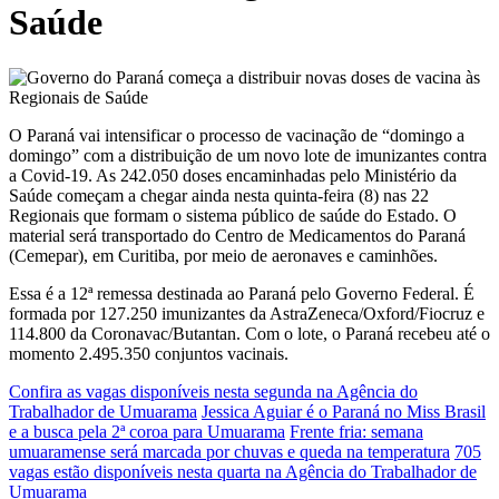
Saúde
O Paraná vai intensificar o processo de vacinação de “domingo a
domingo” com a distribuição de um novo lote de imunizantes contra
a Covid-19. As 242.050 doses encaminhadas pelo Ministério da
Saúde começam a chegar ainda nesta quinta-feira (8) nas 22
Regionais que formam o sistema público de saúde do Estado. O
material será transportado do Centro de Medicamentos do Paraná
(Cemepar), em Curitiba, por meio de aeronaves e caminhões.
Essa é a 12ª remessa destinada ao Paraná pelo Governo Federal. É
formada por 127.250 imunizantes da AstraZeneca/Oxford/Fiocruz e
114.800 da Coronavac/Butantan. Com o lote, o Paraná recebeu até o
momento 2.495.350 conjuntos vacinais.
Confira as vagas disponíveis nesta segunda na Agência do
Trabalhador de Umuarama
Jessica Aguiar é o Paraná no Miss Brasil
e a busca pela 2ª coroa para Umuarama
Frente fria: semana
umuaramense será marcada por chuvas e queda na temperatura
705
vagas estão disponíveis nesta quarta na Agência do Trabalhador de
Umuarama