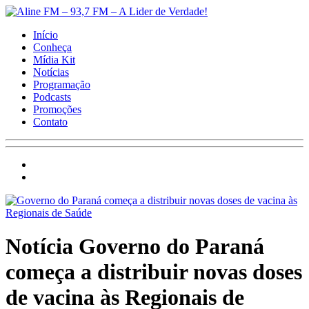
Início
Conheça
Mídia Kit
Notícias
Programação
Podcasts
Promoções
Contato
Notícia
Governo do Paraná
começa a distribuir novas doses
de vacina às Regionais de