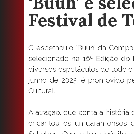
‘Buuh’ é sel
Festival de 
O espetáculo ‘Buuh’ da Compa
selecionado na 16ª Edição do 
diversos espetáculos de todo o 
junho de 2023, é promovido p
Cultural.
A atração, que conta a históri
encantou os umuaramenses qu
Schubert. Com roteiro inédito e 