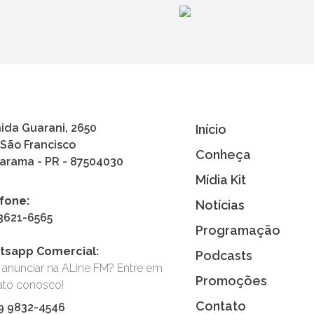
ida Guarani, 2650
Início
 São Francisco
Conheça
rama - PR - 87504030
Mídia Kit
fone:
Notícias
 3621-6565
Programação
tsapp Comercial:
Podcasts
 anunciar na ALine FM? Entre em
Promoções
ato conosco!
Contato
 9 9832-4546