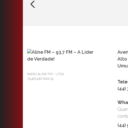
Aven
Alto
Umua
RADIO ALINE FM - LTDA
79.465.126/0001-91
Tele
(44)
Wha
Quer
cont
(44)