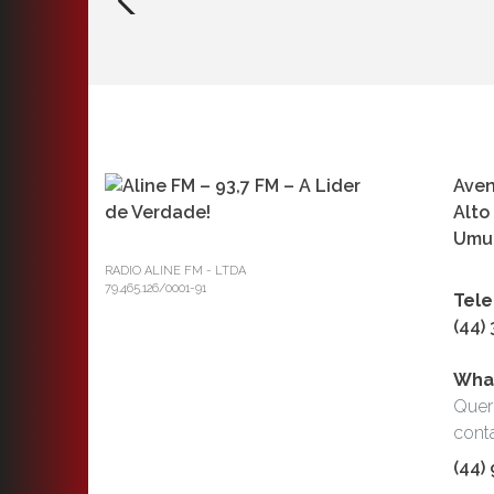
Aven
Alto
Umua
RADIO ALINE FM - LTDA
79.465.126/0001-91
Tele
(44)
Wha
Quer
cont
(44)