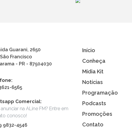
ida Guarani, 2650
Início
 São Francisco
Conheça
rama - PR - 87504030
Mídia Kit
fone:
Notícias
 3621-6565
Programação
tsapp Comercial:
Podcasts
 anunciar na ALine FM? Entre em
Promoções
ato conosco!
Contato
 9 9832-4546