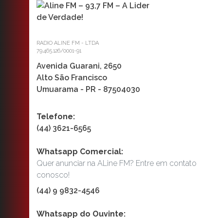
RADIO ALINE FM - LTDA
79.465.126/0001-91
Avenida Guarani, 2650
Alto São Francisco
Umuarama - PR - 87504030
Telefone:
(44) 3621-6565
Whatsapp Comercial:
Quer anunciar na ALine FM? Entre em contato
conosco!
(44) 9 9832-4546
Whatsapp do Ouvinte: