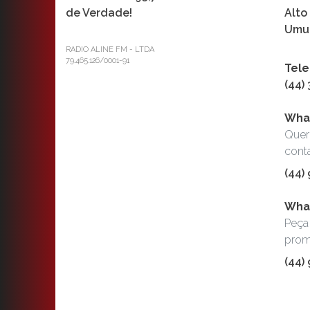
Alto
Umua
RADIO ALINE FM - LTDA
79.465.126/0001-91
Tele
(44)
Wha
Quer
cont
(44)
What
Peça 
prom
(44)