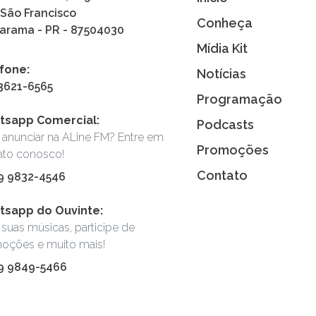
 São Francisco
Conheça
rama - PR - 87504030
Mídia Kit
fone:
Notícias
 3621-6565
Programação
tsapp Comercial:
Podcasts
 anunciar na ALine FM? Entre em
Promoções
ato conosco!
Contato
 9 9832-4546
sapp do Ouvinte:
suas músicas, participe de
oções e muito mais!
 9 9849-5466