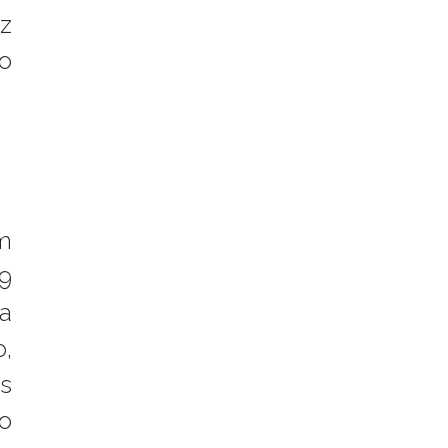
z
po
m
59
a
,
s
o