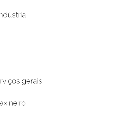
ndústria
viços gerais
Faxineiro