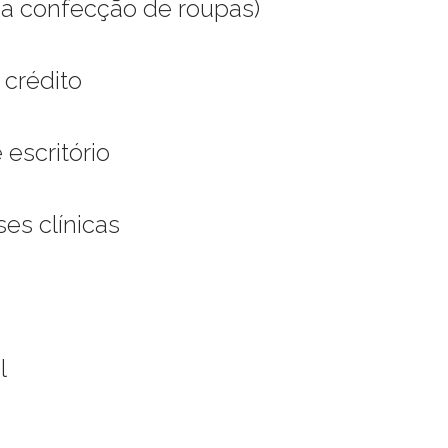
 da confecção de roupas)
 crédito
 escritório
ses clínicas
l