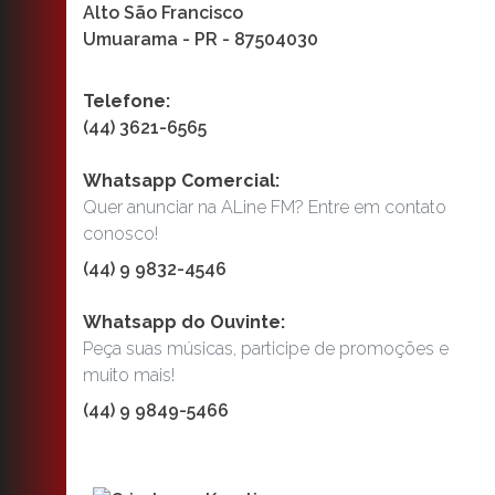
Alto São Francisco
Umuarama - PR - 87504030
Telefone:
(44) 3621-6565
Whatsapp Comercial:
Quer anunciar na ALine FM? Entre em contato
conosco!
(44) 9 9832-4546
Whatsapp do Ouvinte:
Peça suas músicas, participe de promoções e
muito mais!
(44) 9 9849-5466